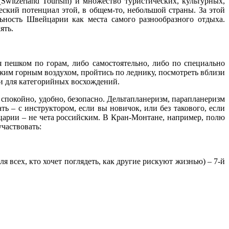
Switzerland Tourism) и множество туристических, культурных,
ский потенциал этой, в общем-то, небольшой страны. За этой
ельность Швейцарии как места самого разнообразного отдыха.
ять.
 пешком по горам, либо самостоятельно, либо по специально
ежим горным воздухом, пройтись по леднику, посмотреть вблизи
 и для категорийных восхождений.
ло спокойно, удобно, безопасно. Дельтапланеризм, парапланеризм
ть – с инструктором, если вы новичок, или без такового, если
йцарии – не чета российским. В Кран-Монтане, например, полю
частвовать:
ля всех, кто хочет поглядеть, как другие рискуют жизнью) – 7-й