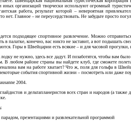
желаете. Швейцарская национальная туристическая корпорация (
и иных организаций творчески используют огромный туристиче
гантская работа, результат которой – невероятная привлекат
о нет. Главное – не переусердствовать. Не забудьте просто погул
йдется подходящее спортивное развлечение. Можно отправиться
 в палатке, конечно, вас никто не заставит, а вот подышать св
аются. Горы в Швейцарии есть всякие – и для часовой прогулки,
й лодку не нужно, здесь все дадут. И позаботятся, чтобы вам бы
м. В любом районе страны вы найдете клуб, где сможете полета
дреналина вам на работе хватает? Что ж, поля для гольфа в Шве
 некоторые события спортивной жизни – посмотреть или даже поу
ausanne 2004.
глайдистов и дельтапланеристов всех стран и народов (а также д
ке.
.
и, парадом, презентациями и развлекательной программой