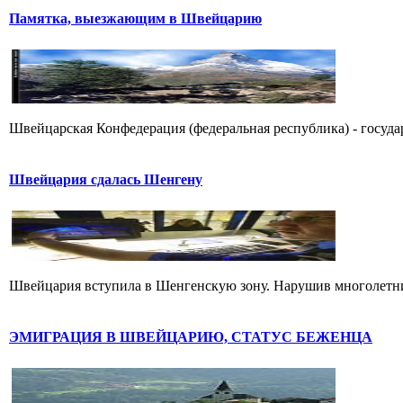
Памятка, выезжающим в Швейцарию
Швейцарская Конфедерация (федеральная республика) - государ
Швейцария сдалась Шенгену
Швейцария вступила в Шенгенскую зону. Нарушив многолетний
ЭМИГРАЦИЯ В ШВЕЙЦАРИЮ, СТАТУС БЕЖЕНЦА