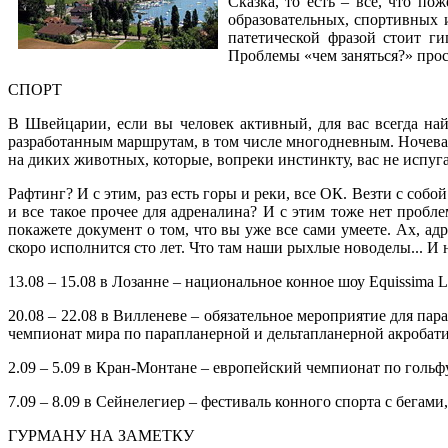
Сказка, то есть – все, что по
образовательных, спортивных 
патетической фразой стоит ги
Проблемы «чем заняться?» прост
СПОРТ
В Швейцарии, если вы человек активный, для вас всегда на
разработанным маршрутам, в том числе многодневным. Ночевать
на диких животных, которые, вопреки инстинкту, вас не испуг
Рафтинг? И с этим, раз есть горы и реки, все ОК. Везти с собо
и все такое прочее для адреналина? И с этим тоже нет пробле
покажете документ о том, что вы уже все сами умеете. Ах, а
скоро исполнится сто лет. Что там наши рыхлые новоделы... И
13.08 – 15.08 в Лозанне – национальное конное шоу Equissima L
20.08 – 22.08 в Вилленеве – обязательное мероприятие для пара
чемпионат мира по парапланерной и дельтапланерной акробати
2.09 – 5.09 в Кран-Монтане – европейский чемпионат по гольфу
7.09 – 8.09 в Сейнелегиер – фестиваль конного спорта с бегам
ГУРМАНУ НА ЗАМЕТКУ