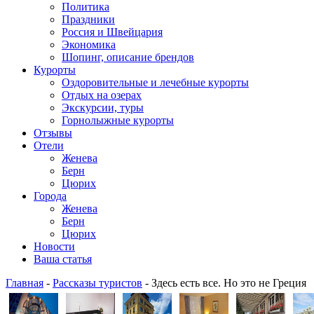
Политика
Праздники
Россия и Швейцария
Экономика
Шопинг, описание брендов
Курорты
Оздоровительные и лечебные курорты
Отдых на озерах
Экскурсии, туры
Горнолыжные курорты
Отзывы
Отели
Женева
Берн
Цюрих
Города
Женева
Берн
Цюрих
Новости
Ваша статья
Главная
-
Рассказы туристов
- Здесь есть все. Но это не Греция