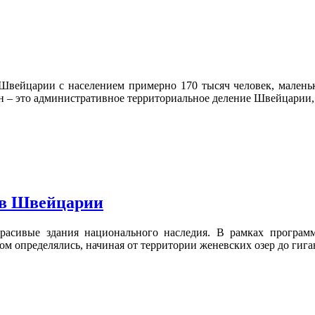
 Швейцарии с населением примерно 170 тысяч человек, малень
н – это административное территориальное деление Швейцарии
 в Швейцарии
асивые здания национального наследия. В рамках программ
ом определялись, начиная от территории женевских озер до гиг