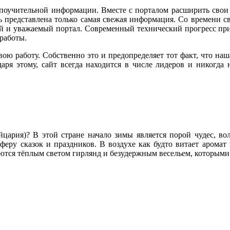
 поучительной информации. Вместе с порталом расширить свои
ь представлена только самая свежая информация. Со времени с
й и уважаемый портал. Современный технический прогресс при
работы.
ою работу. Собственно это и предопределяет тот факт, что наш
аря этому, сайт всегда находится в числе лидеров и никогда
цария)? В этой стране начало зимы является порой чудес, во
феру сказок и праздников. В воздухе как будто витает арома
ются тёплым светом гирлянд и безудержным весельем, которыми