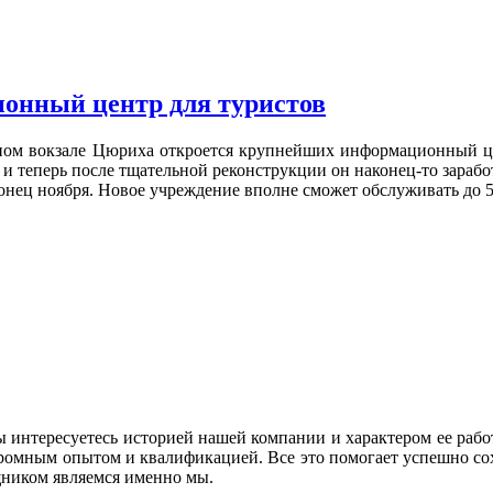
онный центр для туристов
вном вокзале Цюриха откроется крупнейших информационный це
и теперь после тщательной реконструкции он наконец-то заработ
нец ноября. Новое учреждение вполне сможет обслуживать до 50
Вы интересуетесь историей нашей компании и характером ее ра
громным опытом и квалификацией. Все это помогает успешно со
ником являемся именно мы.