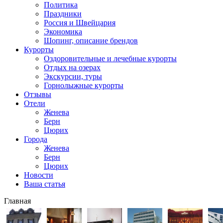
Политика
Праздники
Россия и Швейцария
Экономика
Шопинг, описание брендов
Курорты
Оздоровительные и лечебные курорты
Отдых на озерах
Экскурсии, туры
Горнолыжные курорты
Отзывы
Отели
Женева
Берн
Цюрих
Города
Женева
Берн
Цюрих
Новости
Ваша статья
Главная