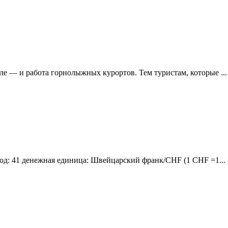
сле — и работа горнолыжных курортов. Тем туристам, которые ...
код: 41 денежная единица: Швейцарский франк/CHF (1 CHF =1...