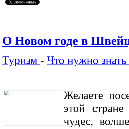
О Новом годе в Швей
Туризм
-
Что нужно знать
Желаете пос
этой стране
чудес, волш