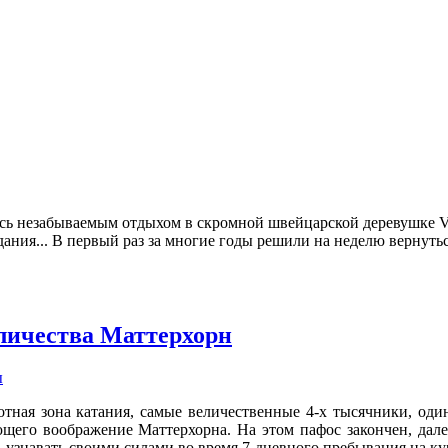
ь незабываемым отдыхом в скромной швейцарской деревушке Verb
ния... В первый раз за многие годы решили на неделю вернуть
личества Маттерхорн
ы
отная зона катания, самые величественные 4-х тысячники, один
щего воображение Маттерхорна. На этом пафос закончен, дале
 узнавать своими силами во время 7-дневного пребывания на к