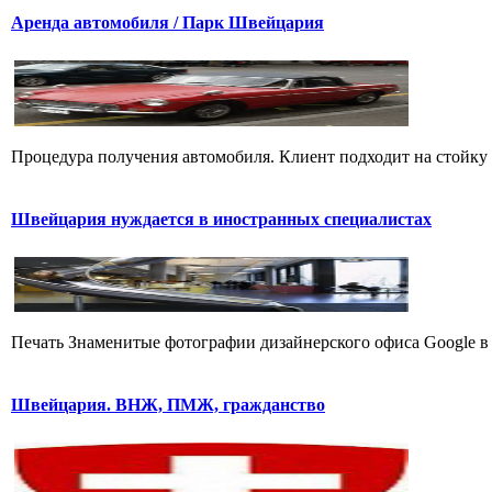
Аренда автомобиля / Парк Швейцария
Процедура получения автомобиля. Клиент подходит на стойку к
Швейцария нуждается в иностранных специалистах
Печать Знаменитые фотографии дизайнерского офиса Google в
Швейцария. ВНЖ, ПМЖ, гражданство