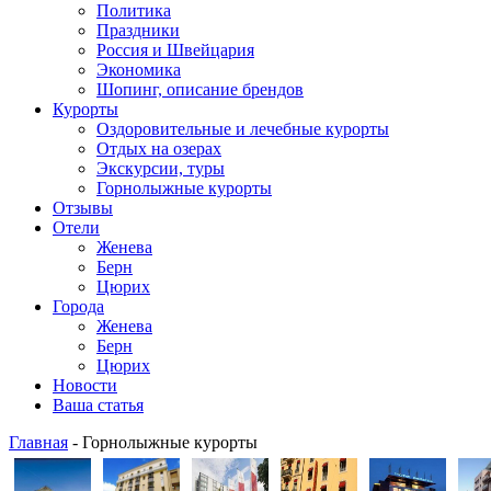
Политика
Праздники
Россия и Швейцария
Экономика
Шопинг, описание брендов
Курорты
Оздоровительные и лечебные курорты
Отдых на озерах
Экскурсии, туры
Горнолыжные курорты
Отзывы
Отели
Женева
Берн
Цюрих
Города
Женева
Берн
Цюрих
Новости
Ваша статья
Главная
- Горнолыжные курорты