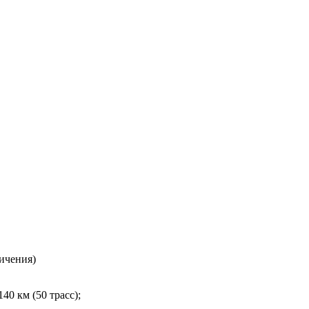
личения)
40 км (50 трасс);