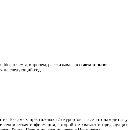
ier, о чем я, впрочем, рассказывала в
своем отзыве
ся на следующий год
 из 10 самых престижных г/л курортов – все это находится у
е техническая информация, которой не хватает в предыдущих
урорте Брюль-Червиния, граничащего с Церматтом.