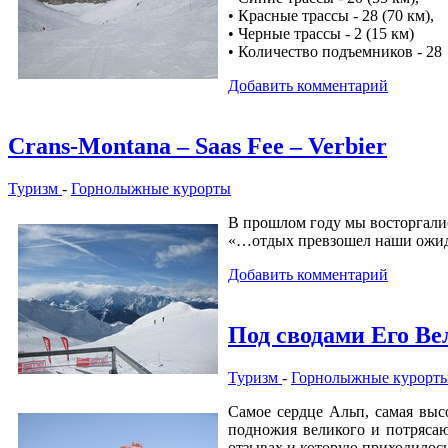
• Красные трассы - 28 (70 км),
• Черные трассы - 2 (15 км)
• Количество подъемников - 28
Добавить комментарий
Crans-Montana – Saas Fee – Verbier
Туризм
-
Горнолыжные курорты
В прошлом году мы восторгалис
«…отдых превзошел наши ожида
Добавить комментарий
Под сводами Его Ве
Туризм
-
Горнолыжные курорт
Самое сердце Альп, самая выс
подножия великого и потрясаю
отзывах и которую приходилось