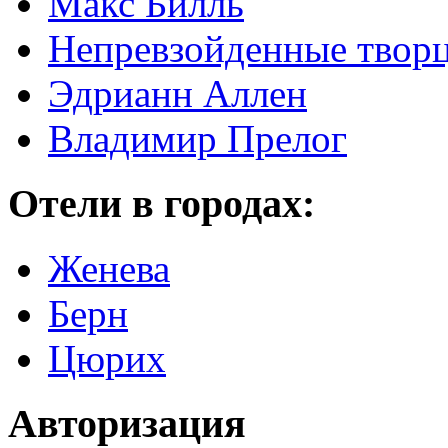
Макс Билль
Непревзойденные творц
Эдрианн Аллен
Владимир Прелог
Отели в городах:
Женева
Берн
Цюрих
Авторизация