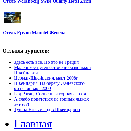
Отель Wellenberg Swiss Quality Hotel Zrich
Отель Epsom Manotel Женева
Отзывы туристов:
Здесь есть все. Но это не Греция
Маленькое путешествие по маленькой
Швейцарии
Цермат-Швейцария, март 2008г
Швейцария. На берегу Женевского
озера. январь 2009
Бад Рагац. Солнечная горная сказка
А слабо покататься на горных лыжах
летом?!
Тур на Новый год в Швейцарию
Главная