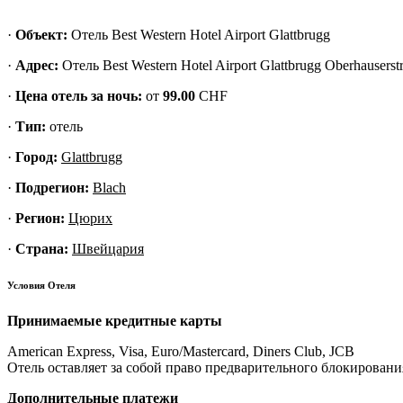
·
Объект
:
Отель Best Western Hotel Airport Glattbrugg
·
Адрес
:
Отель Best Western Hotel Airport Glattbrugg Oberhauserst
·
Цена отель за ночь:
от
99.00
CHF
·
Тип:
отель
·
Город:
Glattbrugg
·
Подрегион:
Blach
·
Регион:
Цюрих
·
Страна:
Швейцария
Условия Отеля
Принимаемые кредитные карты
American Express, Visa, Euro/Mastercard, Diners Club, JCB
Отель оставляет за собой право предварительного блокирования
Дополнительные платежи