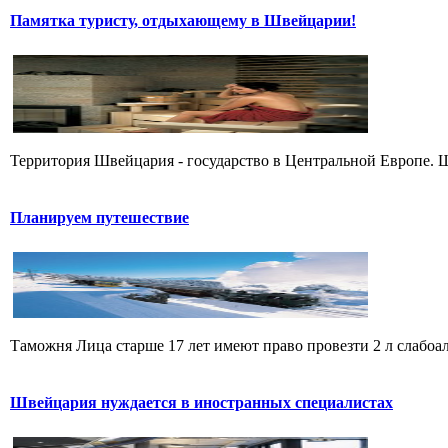
Памятка туристу, отдыхающему в Швейцарии!
Территория Швейцария - государство в Центральной Европе. Ш
Планируем путешествие
Таможня Лица старше 17 лет имеют право провезти 2 л слабоалк
Швейцария нуждается в иностранных специалистах