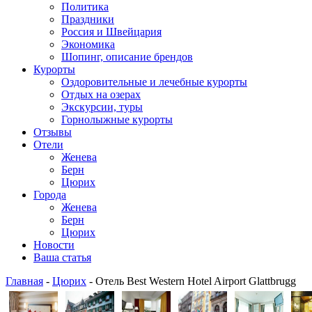
Политика
Праздники
Россия и Швейцария
Экономика
Шопинг, описание брендов
Курорты
Оздоровительные и лечебные курорты
Отдых на озерах
Экскурсии, туры
Горнолыжные курорты
Отзывы
Отели
Женева
Берн
Цюрих
Города
Женева
Берн
Цюрих
Новости
Ваша статья
Главная
-
Цюрих
- Отель Best Western Hotel Airport Glattbrugg