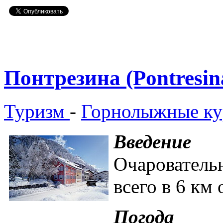
Понтрезина (Pontresin
Туризм
-
Горнолыжные ку
Введение
Очаровател
всего в 6 км
Погода