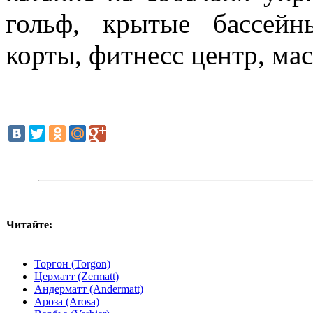
гольф, крытые бассейн
корты, фитнесс центр, ма
Читайте:
Торгон (Torgon)
Церматт (Zermatt)
Андерматт (Andermatt)
Ароза (Arosa)