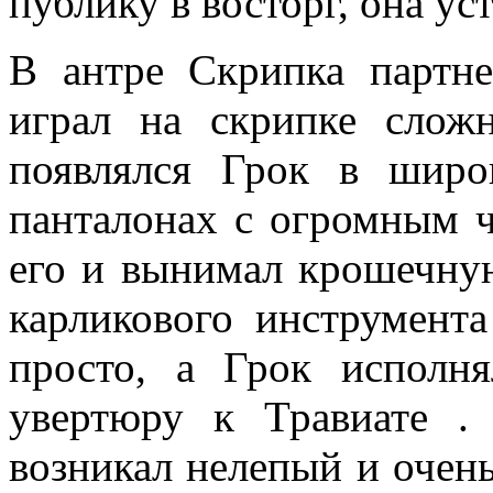
публику в восторг, она ус
В антре Скрипка партн
играл на скрипке слож
появлялся Грок в шир
панталонах с огромным ч
его и вынимал крошечную
карликового инструмент
просто, а Грок исполн
увертюру к Травиате 
возникал нелепый и очен