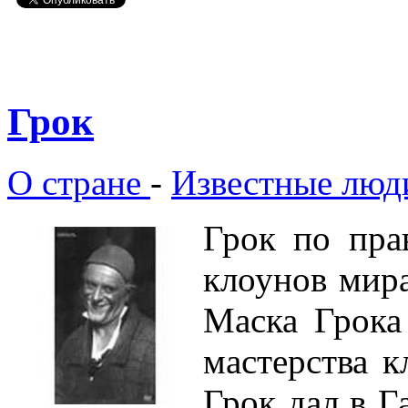
Грок
О стране
-
Известные люд
Грок по пра
клоунов мир
Маска Грока
мастерства к
Грок дал в Г