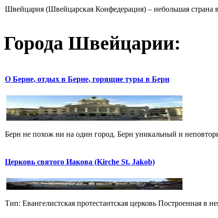
Швейцария (Швейцарская Конфедерация) – небольшая страна в 
Города Швейцарии:
О Берне, отдых в Берне, горящие туры в Берн
Берн не похож ни на один город. Берн уникальный и неповтори
Церковь святого Иакова (Kirche St. Jakob)
Тип: Евангелистская протестантская церковь Построенная в нем