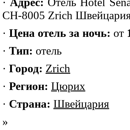
·
Адрес
:
Отель Hotel Senat
CH-8005 Zrich Швейцари
·
Цена отель за ночь:
от
·
Тип:
отель
·
Город:
Zrich
·
Регион:
Цюрих
·
Страна:
Швейцария
»