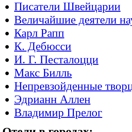
Писатели Швейцарии
Величайшие деятели на
Карл Рапп
К. Дебюсси
И. Г. Песталоцци
Макс Билль
Непревзойденные творц
Эдрианн Аллен
Владимир Прелог
Отели в городах: