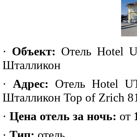
·
Объект:
Отель Hotel UT
Шталликон
·
Адрес
:
Отель Hotel UT
Шталликон Top of Zrich 8
·
Цена отель за ночь:
от
·
Тип:
отель